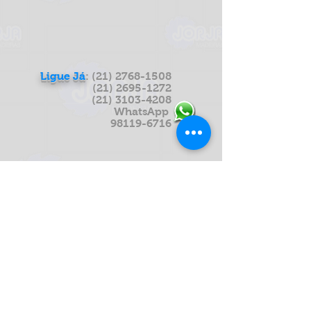
Ligue Já
:
(21) 2768-1508
(21) 2695-1272
(21) 3103-4208
WhatsApp
98119-6716
Endereço Fisíco
Estrada de Madureira Nº1996
Bairro: Serra Azul Cidade: Nova
Iguaçu
cep:
26275-580
Rio de Janeiro
como chegar?
HORÁRIO DE FUNCIONAMENTO
De 2º a 5º de 07:30 às 17:00